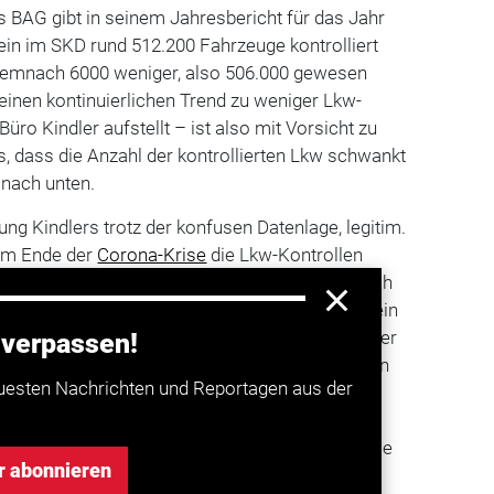
s BAG gibt in seinem Jahresbericht für das Jahr
ein im SKD rund 512.200 Fahrzeuge kontrolliert
demnach 6000 weniger, also 506.000 gewesen
 einen kontinuierlichen Trend zu weniger Lkw-
Büro Kindler aufstellt – ist also mit Vorsicht zu
s, dass die Anzahl der kontrollierten Lkw schwankt
 nach unten.
ung Kindlers trotz der konfusen Datenlage, legitim.
dem Ende der
Corona-Krise
die Lkw-Kontrollen
geweitet werden sollen. Das diene letztlich auch
der
Verkehrssicherheit
. „Alle Lkw-Fahrer haben ein
n und faire Arbeitsbedingungen. Nicht nur in der
 verpassen!
ch, wenn diese wieder vorüber ist“, heißt es von
uesten Nachrichten und Reportagen aus der
rkehrsteilnehmer müssten sich darauf verlassen
nd Ruhezeiten in
Deutschland
auch eingehalten
Lkw-Fahrer seien ein erhebliches Risiko für die
r abonnieren
ür sich selbst.