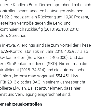
tierte Kindlers Büro. Dementsprechend habe sich
 Kontrollen beanstandeten Lastwagen zwischen
61.921) reduziert: ein Rückgang um 19,90 Prozent,
gestellten Verstöße gegen die
Lenk- und
kontinuierlich rückläufig (2013: 92.103; 2018:
ndlers Sprecher.
in etwa. Allerdings sind sie zum Vorteil der These
t
BAG
-Kontrollstatistik im Jahr 2018 405.958, also
kw kontrolliert (Büro Kindler: 405.000). Und das
 dem Straßenkontrolldienst (SKD). Nimmt man die
rolldienst (2018: 74.514) und die automatische
) hinzu, kommt man sogar auf 554.451 Lkw-
 Für 2013 gibt das BAG in seinem Jahresbericht
llierte Lkw an. Es ist anzunehmen, dass hier
ienst und Verwiegung eingerechnet sind.
der Fahrzeugkontrollen