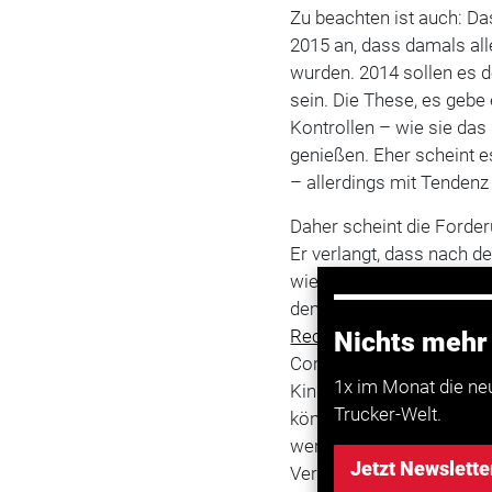
Zu beachten ist auch: Da
2015 an, dass damals all
wurden. 2014 sollen es 
sein. Die These, es gebe
Kontrollen – wie sie das 
genießen. Eher scheint e
– allerdings mit Tendenz
Daher scheint die Forder
Er verlangt, dass nach 
wiedereingeführt und aus
dem Arbeitsschutz und 
Recht
auf Erholungsphase
Nichts mehr
Corona-Krise, sondern au
1x im Monat die ne
Kindler. Die anderen Ve
Trucker-Welt.
können, dass die Lenk- u
werden, denn übermüdete 
Jetzt Newslette
Verkehrssicherheit und f