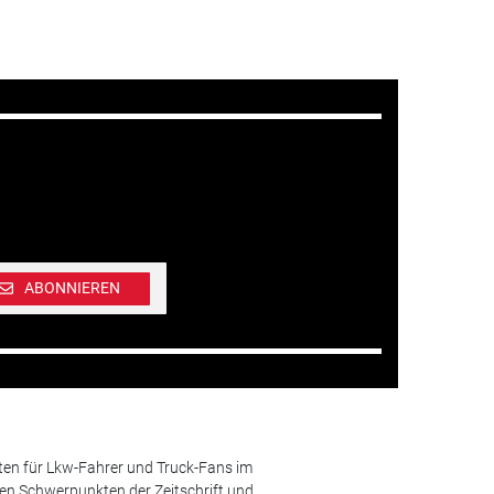
ABONNIEREN
ten für Lkw-Fahrer und Truck-Fans im
n Schwerpunkten der Zeitschrift und