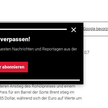
Trucker bei Google bevor
 verpassen!
en Tankstellen bleibt angespannt: Super E10
uesten Nachrichten und Reportagen aus der
gaben des
ADAC
im Vergleich zur Vorwoche um 0,7
 1,505 Euro pro Liter. Diesel hat eine neue
cht. Für einen Liter musste man an den
r abonnieren
ezahlen, das ist gegenüber der Vorwoche ein
iteren Anstieg des Rohölpreises und einem
eis für ein Barrel der Sorte Brent stieg im
85 Dollar, während sich der Euro auf Werte um