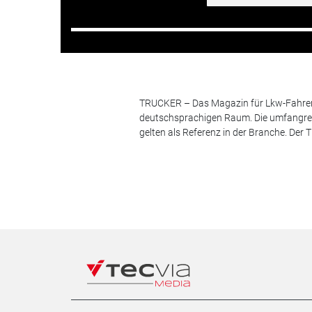
TRUCKER – Das Magazin für Lkw-Fahrer i
deutschsprachigen Raum. Die umfangrei
gelten als Referenz in der Branche. Der