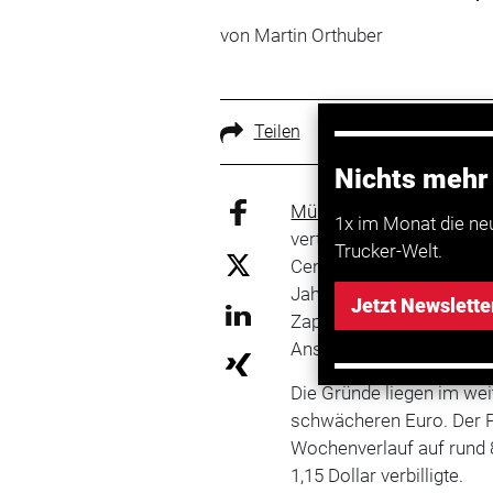
von Martin Orthuber
Teilen
Nichts mehr
München
. Die Lage an d
1x im Monat die ne
verteuerte sich nach An
Trucker-Welt.
Cent auf durchschnittlich
Jahreshöchstmarke errei
Jetzt Newslette
Zapfsäulen 1,354 Euro b
Anstieg von 1,9 Cent.
Die Gründe liegen im we
schwächeren Euro. Der Pr
Wochenverlauf auf rund 
1,15 Dollar verbilligte.