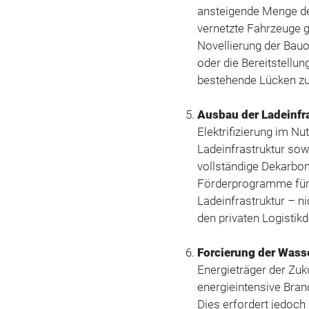
ansteigende Menge de
vernetzte Fahrzeuge g
Novellierung der Bauo
oder die Bereitstellu
bestehende Lücken zu
Ausbau der Ladeinfra
Elektrifizierung im N
Ladeinfrastruktur sow
vollständige Dekarbon
Förderprogramme für
Ladeinfrastruktur – n
den privaten Logistik
Forcierung der Wasse
Energieträger der Zuk
energieintensive Bran
Dies erfordert jedoch 