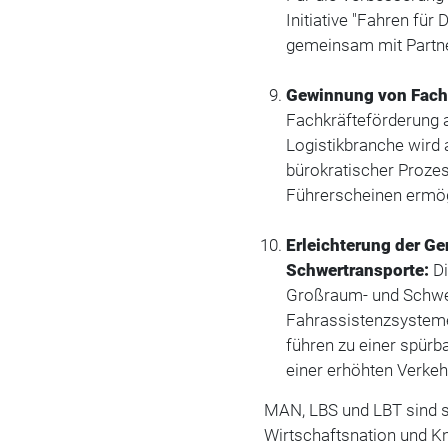
Initiative "Fahren f
gemeinsam mit Partne
Gewinnung von Fach
Fachkräfteförderung a
Logistikbranche wird 
bürokratischer Prozes
Führerscheinen ermög
Erleichterung der G
Schwertransporte:
Di
Großraum- und Schwer
Fahrassistenzsysteme
führen zu einer spürb
einer erhöhten Verkeh
MAN, LBS und LBT sind s
Wirtschaftsnation und K