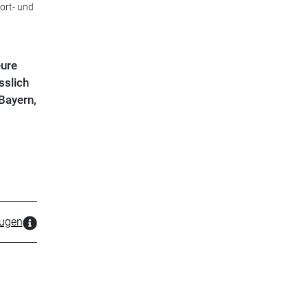
ort- und
eure
sslich
Bayern,
zugen