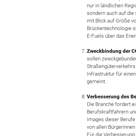
nur in ländlichen Reg
sondern auch auf die 
mit Blick auf Größe v
Brückentechnologie si
E-Fuels über das Ener
Zweckbindung der C
sollen zweckgebunden
Straßengüterverkehrs 
Infrastruktur für ein
gemeint.
Verbesserung des Be
Die Branche fordert e
Berufskraftfahrern und
Images dieser Berufe e
von allen Bürgerinne
Für die Verbesserung 