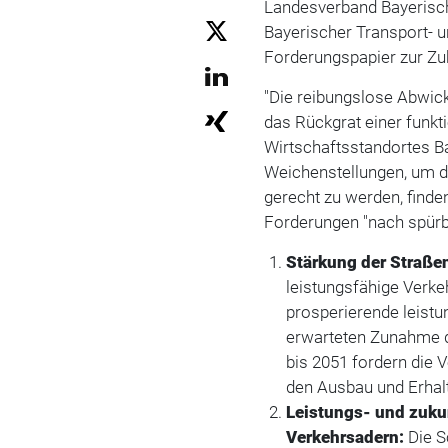
Landesverband Bayerisch
Bayerischer Transport- 
Forderungspapier zur Zuk
"Die reibungslose Abwick
das Rückgrat einer funkt
Wirtschaftsstandortes Ba
Weichenstellungen, um de
gerecht zu werden, finden
Forderungen "nach spürb
Stärkung der Straßen
leistungsfähige Verkeh
prosperierende leistu
erwarteten Zunahme d
bis 2051 fordern die V
den Ausbau und Erhal
Leistungs- und zuku
Verkehrsadern:
Die S