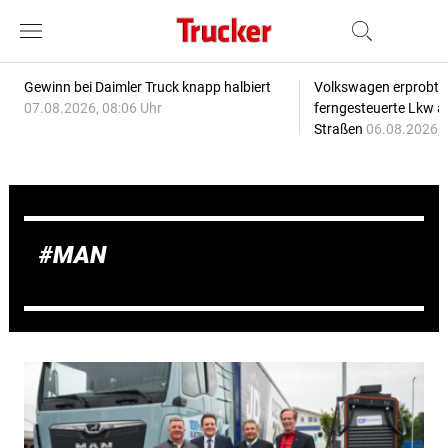
Gewinn bei Daimler Truck knapp halbiert
Volkswagen erprobt 
07.08.2026, 08:06 Uhr
ferngesteuerte Lkw a
Straßen
06.08.2026, 
MAN