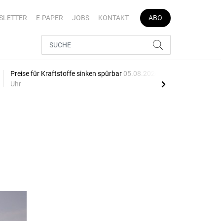
SLETTER
E-PAPER
JOBS
KONTAKT
ABO
Preise für Kraftstoffe sinken spürbar
05.08.2026, 16:04
Schw
Uhr
05.0