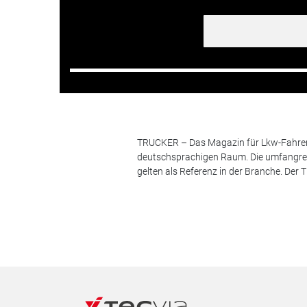
TRUCKER – Das Magazin für Lkw-Fahrer i
deutschsprachigen Raum. Die umfangrei
gelten als Referenz in der Branche. Der