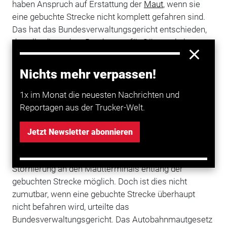
haben Anspruch auf Erstattung der
Maut
, wenn sie
eine gebuchte Strecke nicht komplett gefahren sind.
Das hat das Bundesverwaltungsgericht entschieden,
das allerdings dem Bundesamt für Güterverkehr
(
BAG
) die Erhebung einer Verwaltungsgebühr
zugestanden hat.
Im Streitfall wollte eine Frau im
Nichts mehr verpassen!
Internet nur eine kurze Strecke der Kölner
Stadtautobahn für 1,66 Euro buchen. Sie klickte aber
1x im Monat die neuesten Nachrichten und
versehentlich eine falsche Autobahnausfahrt an und
Reportagen aus der Trucker-Welt.
bekam so eine Rechnung über 77 Euro für eine Fahrt
von Köln-Porz ins sächsische Nieder Seifersdorf bei
Jetzt Newsletter abonnieren
Görlitz. Das BAG weigerte sich, die Kosten der fehl
gebuchten Strecke zu erstatten. Schließlich sei eine
Stornierung an den Mautterminals entlang der
gebuchten Strecke möglich. Doch ist dies nicht
zumutbar, wenn eine gebuchte Strecke überhaupt
nicht befahren wird, urteilte das
Bundesverwaltungsgericht.
Das Autobahnmautgesetz