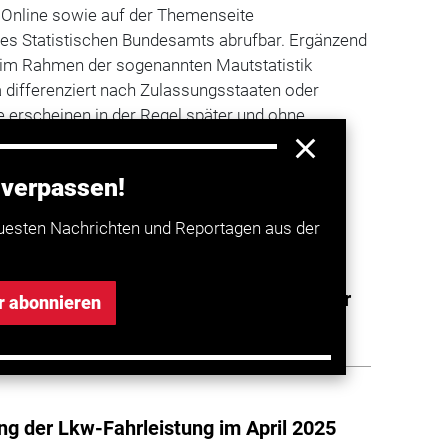
Online sowie auf der Themenseite
 des Statistischen Bundesamts abrufbar. Ergänzend
 im Rahmen der sogenannten Mautstatistik
wa differenziert nach Zulassungsstaaten oder
 erscheinen in der Regel später und ohne
 verpassen!
a entdecken
uesten Nachrichten und Reportagen aus der
rleistung auf Autobahnen geht spürbar
r abonnieren
g der Lkw-Fahrleistung im April 2025