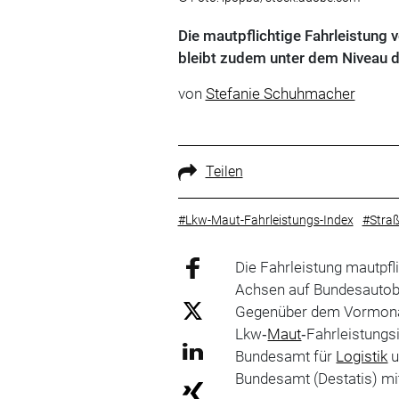
Die mautpflichtige Fahrleistung
bleibt zudem unter dem Niveau 
von
Stefanie Schuhmacher
Teilen
#Lkw-Maut-Fahrleistungs-Index
#Straß
Die Fahrleistung mautpfl
Achsen auf Bundesautoba
Gegenüber dem Vormonat 
Lkw‑
Maut
‑Fahrleistungs
Bundesamt für
Logistik
u
Bundesamt (Destatis) mi