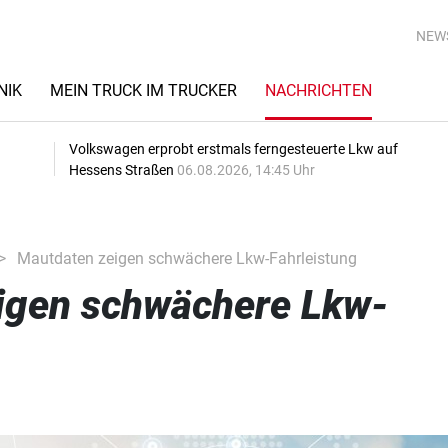
NEW
NIK
MEIN TRUCK IM TRUCKER
NACHRICHTEN
Volkswagen erprobt erstmals ferngesteuerte Lkw auf
Hessens Straßen
06.08.2026, 14:45 Uhr
Mautdaten zeigen schwächere Lkw-Fahrleistung
igen schwächere Lkw-