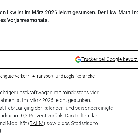
 von Lkw ist im März 2026 leicht gesunken. Der Lkw‑Maut‑In
des Vorjahresmonats.
Trucker bei Google bevor
engüterverkehr
#Transport- und Logistikbranche
ichtiger Lastkraftwagen mit mindestens vier
hnen ist im März 2026 leicht gesunken.
Februar ging der kalender- und saisonbereinigte
index um 0,3 Prozent zurück. Das teilten das
nd Mobilität (
BALM
) sowie das Statistische
t.