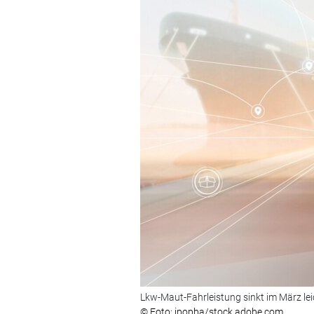
Lkw-Maut-Fahrleistung sinkt im März lei
© Foto: ipopba/stock.adobe.com