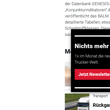
der Datenbank GENESIS‑
„Konjunkturindikatoren“
veröffentlicht das BALM
detaillierte Tabellen, et
Schadstoffklassen. Diese
saisonale Bereinigung.
Nichts mehr
Mehr zum Them
1x im Monat die ne
Trucker-Welt.
Transport
Lkw-Fah
Jetzt Newslette
zurück
Transport
Rückgan