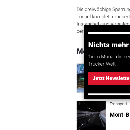
Die dreiwöchige Sperrung
Tunnel komplett erneue
Instandsetzungsarbeiten
der Strecke an. (nja)
Nichts mehr
Mehr zum Them
1x im Monat die ne
Trucker-Welt.
Transport
Italien
Jetzt Newslette
Transport
Mont-Bl