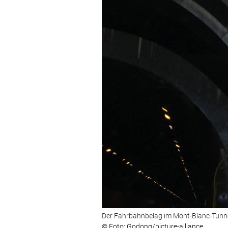
Der Fahrbahnbelag im Mont-Blanc-Tunne
© Foto: Godong/picture-alliance