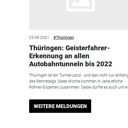
23.09.2021
#Thüringen
Thüringen: Geisterfahrer-
Erkennung an allen
Autobahntunneln bis 2022
Thüringen ist ein Tunnel-Land - und das nicht nur entlan
des Rennsteigs. Diese Woche kommen in Jena etliche
Röhren-Experten zusammen. Dabei dürfte es auch um ei.
WEITERE MELDUNGEN