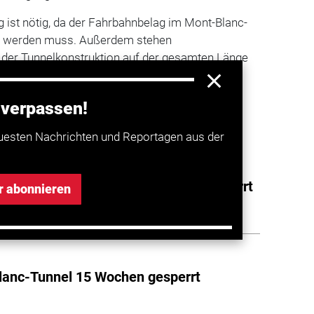
 ist nötig, da der Fahrbahnbelag im Mont-Blanc-
rt werden muss. Außerdem stehen
 der Tunnelkonstruktion auf der gesamten Länge
 verpassen!
a entdecken
uesten Nachrichten und Reportagen aus der
: Mont-Blanc-Tunnel monatelang gesperrt
r abonnieren
anc-Tunnel 15 Wochen gesperrt