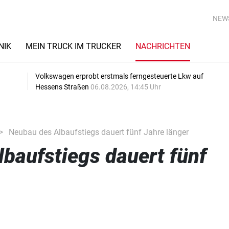
NEW
NIK
MEIN TRUCK IM TRUCKER
NACHRICHTEN
Volkswagen erprobt erstmals ferngesteuerte Lkw auf
Hessens Straßen
06.08.2026, 14:45 Uhr
Neubau des Albaufstiegs dauert fünf Jahre länger
baufstiegs dauert fünf