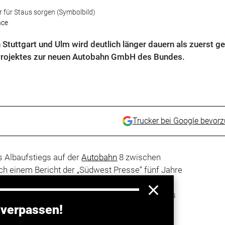
 für Staus sorgen (Symbolbild)
nce
Stuttgart und Ulm wird deutlich länger dauern als zuerst g
 Projektes zur neuen Autobahn GmbH des Bundes.
Trucker bei Google bevor
s Albaufstiegs auf der
Autobahn
8 zwischen
ach einem Bericht der „Südwest Presse“ fünf Jahre
 geplant. Man rechne damit, die Arbeiten an der
se zwischen Mühlhausen und Hohenstadt (Kreis
m Jahr 2025 beginnen zu können, sagte der
 verpassen!
ahn GmbH des Bundes, Johannes Fischer, der