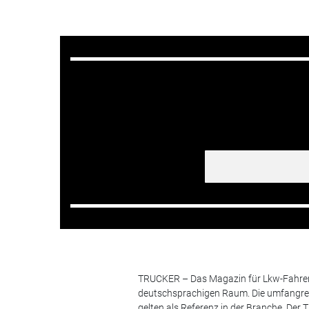
TRUCKER – Das Magazin für Lkw-Fahrer i
deutschsprachigen Raum. Die umfangrei
gelten als Referenz in der Branche. Der