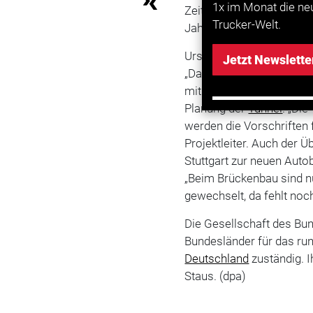
1x im Monat die ne
Zeitung. Bei einer Bauze
Trucker-Welt.
Jahr 2032 freigegeben w
Ursprünglich war man vo
Jetzt Newslette
„Das war schon sehr opt
mit der „Südwest Presse“
Planung der
Tunnel
. „Di
werden die Vorschriften 
Projektleiter. Auch der
Stuttgart zur neuen Aut
„Beim Brückenbau sind 
gewechselt, da fehlt noc
Die Gesellschaft des Bun
Bundesländer für das ru
Deutschland
zuständig. I
Staus. (dpa)