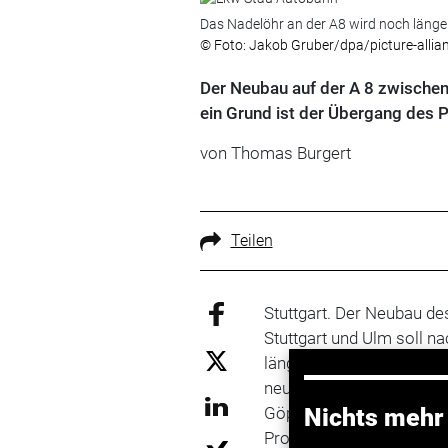
Das Nadelöhr an der A8 wird noch länger
© Foto: Jakob Gruber/dpa/picture-allia
Der Neubau auf der A 8 zwischen 
ein Grund ist der Übergang des
von Thomas Burgert
Teilen
Stuttgart. Der Neubau de
Stuttgart und Ulm soll n
länger dauern als bisher
neuen dreispurigen Tras
Göppingen) frühestens i
Nichts mehr
Projektleiter der Autob