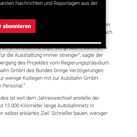
uesten Nachrichten und Reportagen aus der
it von rund sieben Jahren könne die Strecke im
erden.
n einer Fertigstellung im Jahr 2027 ausgegangen.
r abonnieren
imistisch gerechnet“, räumte Fischer im Gespräch
 ein. Ein Grund für die Verzögerung sei die
e Tunnel sind aufwändiger als gedacht, außerdem
für die Ausstattung immer strenger“, sagte der
 Übergang des Projektes vom Regierungspräsidium
obahn GmbH des Bundes bringe Verzögerungen.
nur wenige Kollegen mit zur Autobahn GmbH
h Personal.“
des ist seit dem Jahreswechsel anstelle der
nd 13.000 Kilometer lange Autobahnnetz in
hr selbst erklärtes Ziel: Schneller bauen, weniger