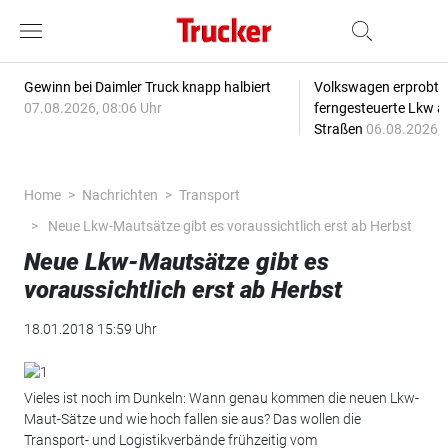
Gewinn bei Daimler Truck knapp halbiert
Volkswagen erprobt 
07.08.2026, 08:06 Uhr
ferngesteuerte Lkw a
Straßen
06.08.2026, 
Home
Nachrichten
Transport
Neue Lkw-Mautsätze gibt es voraussichtlich erst ab Herbst
Neue Lkw-Mautsätze gibt es
voraussichtlich erst ab Herbst
18.01.2018 15:59 Uhr
Vieles ist noch im Dunkeln: Wann genau kommen die neuen Lkw-
Maut-Sätze und wie hoch fallen sie aus? Das wollen die
Transport- und Logistikverbände frühzeitig vom