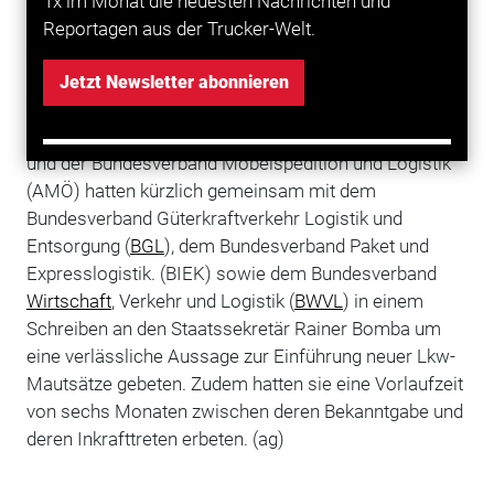
1x im Monat die neuesten Nachrichten und
Juli auf Basis der aktuellen Gebührensätze stattfindet
Reportagen aus der Trucker-Welt.
Das
Bundesverkehrsministerium
hat den Transport-
und Logistikverbänden anscheinend schon eine
Jetzt Newsletter abonnieren
mündliche Zusage zu der Terminänderung gegeben.
Der Deutsche Speditions- und Logistikverband (
DSLV
)
und der Bundesverband Möbelspedition und Logistik
(AMÖ) hatten kürzlich gemeinsam mit dem
Bundesverband Güterkraftverkehr Logistik und
Entsorgung (
BGL
), dem Bundesverband Paket und
Expresslogistik. (BIEK) sowie dem Bundesverband
Wirtschaft
, Verkehr und Logistik (
BWVL
) in einem
Schreiben an den Staatssekretär Rainer Bomba um
eine verlässliche Aussage zur Einführung neuer Lkw-
Mautsätze gebeten. Zudem hatten sie eine Vorlaufzeit
von sechs Monaten zwischen deren Bekanntgabe und
deren Inkrafttreten erbeten. (ag)