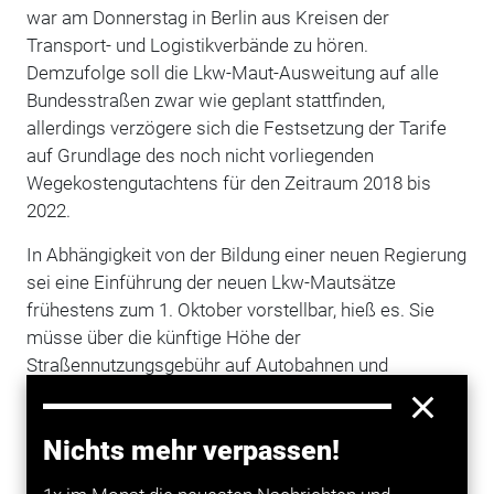
war am Donnerstag in Berlin aus Kreisen der
Transport- und Logistikverbände zu hören.
Demzufolge soll die Lkw-Maut-Ausweitung auf alle
Bundesstraßen zwar wie geplant stattfinden,
allerdings verzögere sich die Festsetzung der Tarife
auf Grundlage des noch nicht vorliegenden
Wegekostengutachtens für den Zeitraum 2018 bis
2022.
In Abhängigkeit von der Bildung einer neuen Regierung
sei eine Einführung der neuen Lkw-Mautsätze
frühestens zum 1. Oktober vorstellbar, hieß es. Sie
müsse über die künftige Höhe der
Straßennutzungsgebühr auf Autobahnen und
Bundesstraßen entscheiden beziehungsweise
darüber, ob externe Kosten bei deren Berechnung
Nichts mehr verpassen!
berücksichtigt werden. Derzeit gehen die Verbände
davon aus, dass die Ausweitung der Lkw-Maut zum 1.