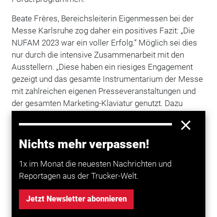
Beate Frères, Bereichsleiterin Eigenmessen bei der
Messe Karlsruhe zog daher ein positives Fazit: „Die
NUFAM 2023 war ein voller Erfolg.“ Möglich sei dies
nur durch die intensive Zusammenarbeit mit den
Ausstellern. „Diese haben ein riesiges Engagement
gezeigt und das gesamte Instrumentarium der Messe
mit zahlreichen eigenen Presseveranstaltungen und
der gesamten Marketing-Klaviatur genutzt. Dazu
kommen die hervorragenden Standpräsentationen.
Und ich freue mich, dass viele schon ihre Zusage für
die kommende Nutzfahrzeugmesse in zwei Jahren
Nichts mehr verpassen!
gegeben haben“, sagte Beate Frères.
1x im Monat die neuesten Nachrichten und
Reportagen aus der Trucker-Welt.
Mehr zum Thema entdecken
Jetzt Newsletter abonnieren
Transport