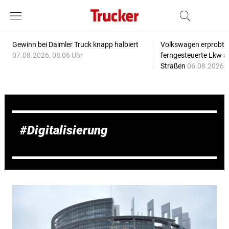
Gewinn bei Daimler Truck knapp halbiert
Volkswagen erprobt 
07.08.2026, 08:06 Uhr
ferngesteuerte Lkw a
Straßen
06.08.2026, 
Digitalisierung