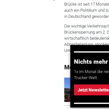
Brücke ist seit 17 Monate
auch ein Politikum und z
in Deutschland geworden
Die wichtige Verkehrsach
Brückensperrung am 2. 
wirtschaftlich bedeuten
Abgasbelastung, stocke
Umsatzeinbußen schwer 
Nichts mehr
Mehr zum Them
1x im Monat die ne
Trucker-Welt.
Transport
A45: Ta
Jetzt Newslette
Dezemb