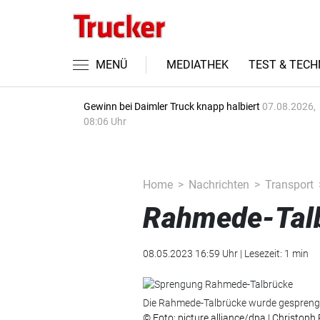
MENÜ
MEDIATHEK
TEST & TECH
Gewinn bei Daimler Truck knapp halbiert
07.08.2026,
08:06 Uhr
Home
Nachrichten
Transport
Rahmede-Talb
08.05.2023 16:59 Uhr | Lesezeit: 1 min
Die Rahmede-Talbrücke wurde gespreng
© Foto: picture alliance/dpa | Christoph