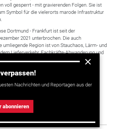
n voll gesperrt - mit gravierenden Folgen. Sie ist
um Symbol für die vielerorts marode Infrastruktur
.
se Dortmund - Frankfurt ist seit der
Dezember 2021 unterbrochen. Die auch
de umliegende Region ist von Stauchaos, Lärm- und
ndem Lieferverkehr, Fachkräfte-Abwanderung und
getroffen.
 verpassen!
a entdecken
uesten Nachrichten und Reportagen aus der
lbrücke Rahmede öffnet am 22.
r abonnieren
er