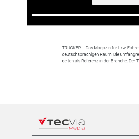
TRUCKER – Das Magazin für Lkw-Fahrer i
deutschsprachigen Raum. Die umfangrei
gelten als Referenz in der Branche. Der