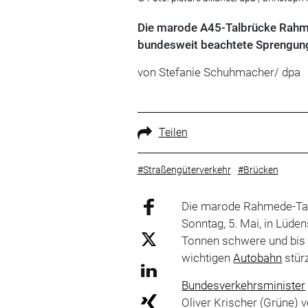
Die marode A45-Talbrücke Rahmed
bundesweit beachtete Sprengung
von Stefanie Schuhmacher/ dpa
Teilen
#Straßengüterverkehr
#Brücken
Die marode Rahmede-Tal
Sonntag, 5. Mai, in Lüde
Tonnen schwere und bis 
wichtigen
Autobahn
stürz
Bundesverkehrsminister
Oliver Krischer (Grüne) v