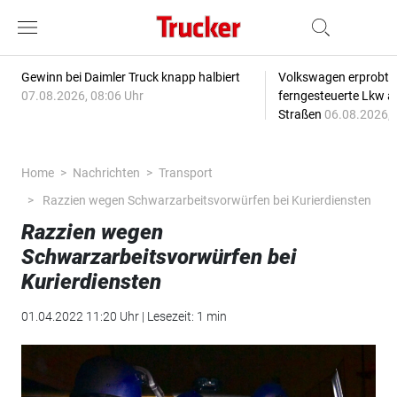
Gewinn bei Daimler Truck knapp halbiert
Volkswagen erprobt 
07.08.2026, 08:06 Uhr
ferngesteuerte Lkw a
Straßen
06.08.2026, 
Home
Nachrichten
Transport
Razzien wegen Schwarzarbeitsvorwürfen bei Kurierdiensten
Razzien wegen
Schwarzarbeitsvorwürfen bei
Kurierdiensten
01.04.2022 11:20 Uhr | Lesezeit: 1 min