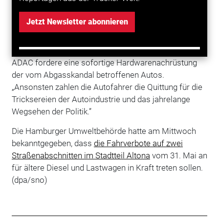
zusätzlich.
Jetzt Newsletter abonnieren
Fahrverbote seien insgesamt der falsche Weg,
würden Autofahrer bestrafen und nur den Druck von
der Autoindustrie nehmen, sagte Hieff. Der
ADAC fordere eine sofortige Hardwarenachrüstung
der vom Abgasskandal betroffenen Autos.
„Ansonsten zahlen die Autofahrer die Quittung für die
Tricksereien der Autoindustrie und das jahrelange
Wegsehen der Politik.”
Die Hamburger Umweltbehörde hatte am Mittwoch
bekanntgegeben, dass
die Fahrverbote auf zwei
Straßenabschnitten im Stadtteil Altona
vom 31. Mai an
für ältere Diesel und Lastwagen in Kraft treten sollen.
(dpa/sno)