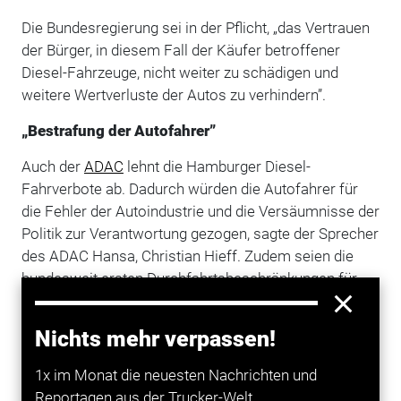
Die Bundesregierung sei in der Pflicht, „das Vertrauen
der Bürger, in diesem Fall der Käufer betroffener
Diesel-Fahrzeuge, nicht weiter zu schädigen und
weitere Wertverluste der Autos zu verhindern”.
„Bestrafung der Autofahrer”
Auch der
ADAC
lehnt die Hamburger Diesel-
Fahrverbote ab. Dadurch würden die Autofahrer für
die Fehler der Autoindustrie und die Versäumnisse der
Politik zur Verantwortung gezogen, sagte der Sprecher
des ADAC Hansa, Christian Hieff. Zudem seien die
bundesweit ersten Durchfahrtsbeschränkungen für
ältere Diesel, die nicht die Abgasnorm Euro-6 erfüllen,
kaum praktikabel umzusetzen. „Sie sehen einem Auto
Nichts mehr verpassen!
von außen eben nicht an, ob es die Euro 5 oder 6
erfüllt.” Ausnahmen wie für Anlieger und
1x im Monat die neuesten Nachrichten und
Lieferfahrzeuge erschwerten die Durchsetzung
Reportagen aus der Trucker-Welt.