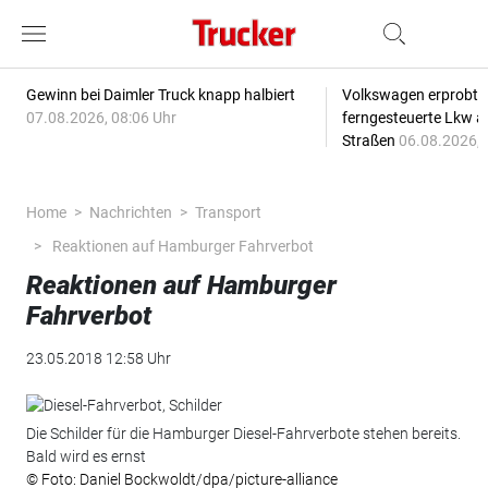
Gewinn bei Daimler Truck knapp halbiert
Volkswagen erprobt 
07.08.2026, 08:06 Uhr
ferngesteuerte Lkw a
Straßen
06.08.2026, 
Home
Nachrichten
Transport
Reaktionen auf Hamburger Fahrverbot
Reaktionen auf Hamburger
Fahrverbot
23.05.2018 12:58 Uhr
Die Schilder für die Hamburger Diesel-Fahrverbote stehen bereits.
Bald wird es ernst
© Foto: Daniel Bockwoldt/dpa/picture-alliance