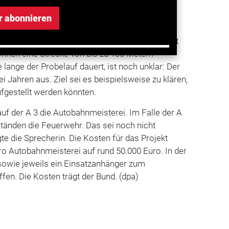
bahn 61. Zuvor hatten andere Medien darüber
r abonnieren
20 Elemente, jedes sei ein Stahlrohrrahmen mit
können eine Strecke von bis zu 100 Metern
lange der Probelauf dauert, ist noch unklar: Der
i Jahren aus. Ziel sei es beispielsweise zu klären,
fgestellt werden könnten.
f der A 3 die Autobahnmeisterei. Im Falle der A
änden die Feuerwehr. Das sei noch nicht
te die Sprecherin. Die Kosten für das Projekt
ro Autobahnmeisterei auf rund 50.000 Euro. In der
owie jeweils ein Einsatzanhänger zum
ffen. Die Kosten trägt der Bund. (dpa)