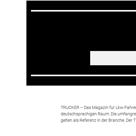
TRUCKER – Das Magazin für Lkw-Fahrer i
deutschsprachigen Raum. Die umfangrei
gelten als Referenz in der Branche. Der