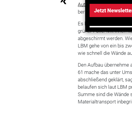
Autobahn
3 und der Auto
Jetzt Newslette
berichtet.
Es handele sich um rund 
grüner Folie. Mit ihnen 
abgeschirmt werden. Wie 
LBM gehe von ein bis zwe
wie schnell die Wände au
Den Aufbau übernehme au
61 mache das unter Umst
abschließend geklärt, sag
belaufen sich laut LBM p
Summe sind die Wände s
Materialtransport inbegri