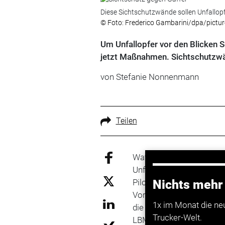
Diese Sichtschutzwände sollen Unfallop
© Foto: Frederico Gambarini/dpa/picture
Um Unfallopfer vor den Blicken Sc
jetzt Maßnahmen. Sichtschutzwän
von Stefanie Nonnenmann
Teilen
Wattenheim/Heiligenroth
Unfällen startet der rhei
Pilotprojekt auf Autobah
Nichts mehr
Voraussichtlich ab Mitte
1x im Monat die ne
die Autobahnmeistereien
Trucker-Welt.
LBM-Sprecherin am Diens