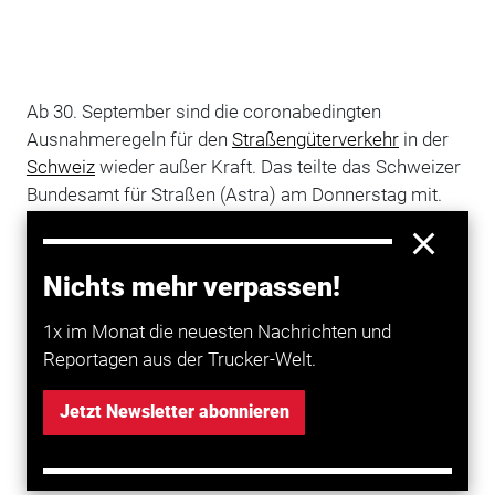
Ab 30. September sind die coronabedingten
Ausnahmeregeln für den
Straßengüterverkehr
in der
Schweiz
wieder außer Kraft. Das teilte das Schweizer
Bundesamt für Straßen (Astra) am Donnerstag mit.
Um Härtefälle wegen der Corona-Pandemie zu
vermeiden, hatte das Bundesamt im Frühling dieses
Jahres Ausnahmeregelungen erlassen.
Nichts mehr verpassen!
So durften etwa Inhaber eines abgelaufenen
1x im Monat die neuesten Nachrichten und
Fähigkeitsausweises trotzdem grenzüberschreitende
Reportagen aus der Trucker-Welt.
Gütertransporte durchführen, sofern sie eine
Bescheinigung für Beschäftigte im internationalen
Jetzt Newsletter abonnieren
Verkehrswesen mitführen und bei entsprechenden
Kontrollen vorweisen konnten.