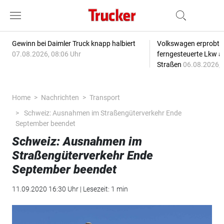
Gewinn bei Daimler Truck knapp halbiert
Volkswagen erprobt 
07.08.2026, 08:06 Uhr
ferngesteuerte Lkw a
Straßen
06.08.2026, 
Home
Nachrichten
Transport
Schweiz: Ausnahmen im Straßengüterverkehr Ende
September beendet
Schweiz: Ausnahmen im
Straßengüterverkehr Ende
September beendet
11.09.2020 16:30 Uhr | Lesezeit: 1 min