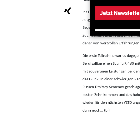
Jetzt Newslette
Ins Finale, dass am vergangenen 
ausgetragen wurde, schafften es dan
Begehrter Siegerpreis: Nicht wenig
Zugmaschine ging in diesem Jahr a
daher von wertvollen Erfahrungen
Die erste Teilnahme war es dagege
Berufsalltag einen Scania R 480 mi
mit souveränen Leistungen bei den 
das Glück. In einer schwierigen Ra
Russen Dmitrey Semenov geschlagen
besten Zehn kommen und das habe i
wieder für den nächsten YETD angem
dann noch… (bj)