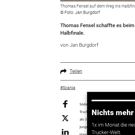
Thomas Fensel auf dem Weg ins Halbfin
© Foto: Jan Burgdorf
Thomas Fensel schaffte es beim 
Halbfinale.
von Jan Burgdorf
Teilen
#Scania
Södertälje. 17.000
LKW-Fahrer
mac
Nichts mehr
Truck-Driver-Wettbewerb (YETD) eu
als 35 Jahre sein. Warum diese Alt
1x im Monat die ne
junge
LKW
-Fahrer die meisten Unfä
Trucker-Welt.
Handlungsbedarf sieht.