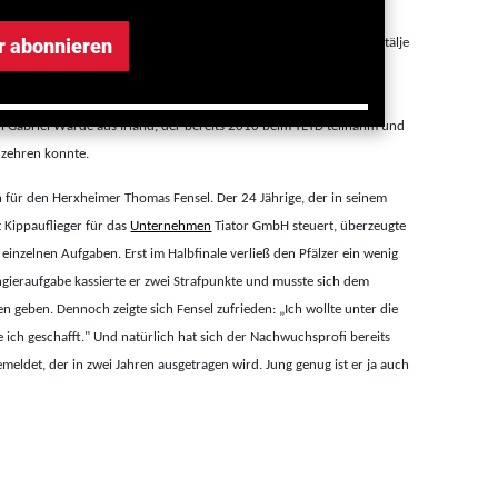
r abonnieren
Wochenende auf dem Scania-Werksgelände im schwedischen Södertälje
n allerdings nur die 24 Besten, die jeweils ihr Land vertraten.
er als ein nagelneuer Scania im Wert von 100.000 Euro. Die
n Gabriel Warde aus Irland, der bereits 2010 beim YETD teilnahm und
 zehren konnte.
n für den Herxheimer Thomas Fensel. Der 24 Jährige, der in seinem
t Kippauflieger für das
Unternehmen
Tiator GmbH steuert, überzeugte
einzelnen Aufgaben. Erst im Halbfinale verließ den Pfälzer
ein wenig
ngieraufgabe kassierte er zwei Strafpunkte und musste sich dem
 geben. Dennoch zeigte sich Fensel zufrieden: „Ich wollte unter die
ch geschafft." Und natürlich hat sich der Nachwuchsprofi bereits
eldet, der in zwei Jahren ausgetragen wird. Jung genug ist er ja auch