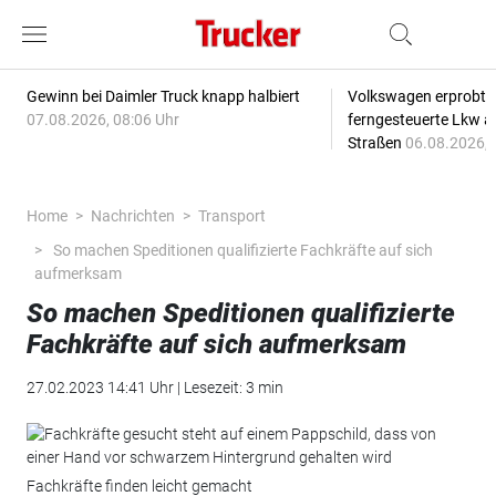
Gewinn bei Daimler Truck knapp halbiert
Volkswagen erprobt 
07.08.2026, 08:06 Uhr
ferngesteuerte Lkw a
Straßen
06.08.2026, 
Home
Nachrichten
Transport
So machen Speditionen qualifizierte Fachkräfte auf sich
aufmerksam
So machen Speditionen qualifizierte
Fachkräfte auf sich aufmerksam
27.02.2023 14:41 Uhr | Lesezeit: 3 min
Fachkräfte finden leicht gemacht