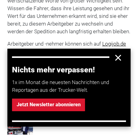
wertschätzende Worte von großer Wichtigkeit sein.
Wissen die Fahrer, dass ihre Leistung gesehen und ihr
Wert für das Unternehmen erkannt wird, sind sie eher
bereit, zu diesem Arbeitgeber zu wechseln und
werden der Spedition auch langfristig erhalten bleiben.
Arbeitgeber und -nehmer können sich auf
Logijob.de
umschauen. Das Bewerberportal der
VerkehrsRundschau und ihren Partnern filtert hier
Bewerbungen und Suchanfragen extra für die
Nichts mehr verpassen!
Transport- und Logistikbranche aus.
1x im Monat die neuesten Nachrichten und
Reportagen aus der Trucker-Welt.
Mehr zum Thema entdecken
Jetzt Newsletter abonnieren
Transport
Die Probleme von Berufskraftfahrern