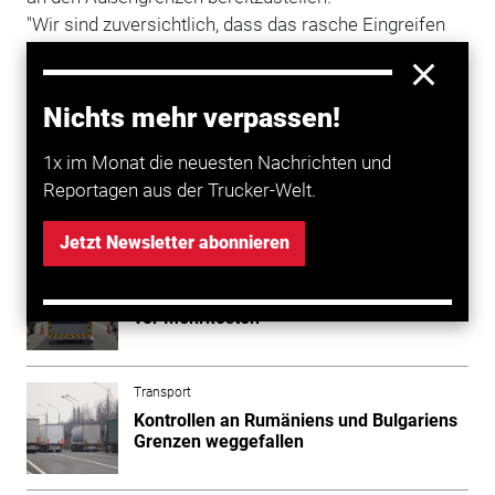
"Wir sind zuversichtlich, dass das rasche Eingreifen
der Europäischen Kommission dazu beitragen kann,
dass der
Straßengüterverkehr
innerhalb der EU sowie
zwischen der EU und ihren Handelspartnern weiterhin
Nichts mehr verpassen!
effizient fließt."
1x im Monat die neuesten Nachrichten und
Reportagen aus der Trucker-Welt.
Mehr zum Thema entdecken
Jetzt Newsletter abonnieren
Transport
Grenzkontrollen: Logistikbranche warnt
vor Mehrkosten
Transport
Kontrollen an Rumäniens und Bulgariens
Grenzen weggefallen