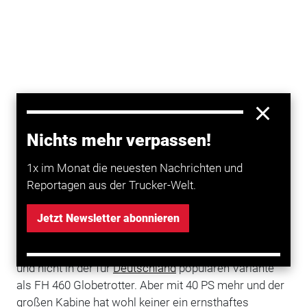
Nichts mehr verpassen!
1x im Monat die neuesten Nachrichten und
Reportagen aus der Trucker-Welt.
Jetzt Newsletter abonnieren
Lange hat’s gedauert, bis
Volvo
den aktuellen
FH
zum
Test
rausrückte. Und dann als 500er-Globetrotter-XL
und nicht in der für
Deutschland
populären Variante
als FH 460 Globetrotter. Aber mit 40 PS mehr und der
großen Kabine hat wohl keiner ein ernsthaftes