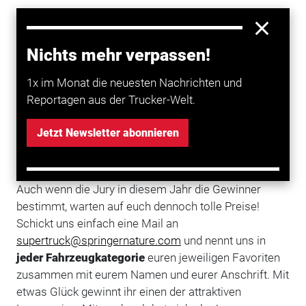
Das Warten hat ein Ende: Die Teilnehmer für die
Supertruck-Wahl 2019 stehen fest. Insgesamt haben
Nichts mehr verpassen!
25 Kolleginnen und Kollegen ihr Fahrzeug in einer der
1x im Monat die neuesten Nachrichten und
drei Kategorien
„Workingtruck“
,
„Showtruck“
oder
Reportagen aus der Trucker-Welt.
„Oldtimer“
ins Rennen geschickt. Den Siegern in jeder
Kategorie winkt ein Wochenende beim
Truck-Grand-
Jetzt Newsletter abonnieren
Prix
vom 19. bis 21. Juli 2019 am
Nürburgring
.
Nennt uns eure Favoriten!
Auch wenn die Jury in diesem Jahr die Gewinner
bestimmt, warten auf euch dennoch tolle Preise!
Schickt uns einfach eine Mail an
supertruck@springernature.com
und nennt uns in
jeder Fahrzeugkategorie
euren jeweiligen Favoriten
zusammen mit eurem Namen und eurer Anschrift. Mit
etwas Glück gewinnt ihr einen der attraktiven