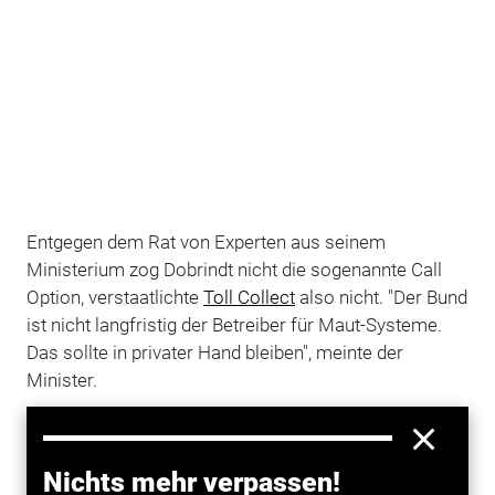
Entgegen dem Rat von Experten aus seinem
Ministerium zog Dobrindt nicht die sogenannte Call
Option, verstaatlichte
Toll Collect
also nicht. "Der Bund
ist nicht langfristig der Betreiber für Maut-Systeme.
Das sollte in privater Hand bleiben", meinte der
Minister.
Der Vertrag mit dem Mautbetreiber, der zu je 45
Prozent
Daimler
und der Telekom gehört, wäre im
Nichts mehr verpassen!
August 2015 ausgelaufen. Für eine Neuausschreibung