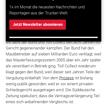
blieb Dobrindt nicht genügend Zeit. Ein neuer
1x im Monat die neuesten Nachrichten und
Mautpartner hätte den reibungslosen Übergang in die
Reportagen aus der Trucker-Welt.
Erhebung der Mautpflicht für
LKW
ab 7,5 Tonnen ab
Oktober 2015 nicht sicherstellen können. Deshalb
Jetzt Newsletter abonnieren
verlängerte er den Vertrag um drei Jahre.
Überraschend kam die Vertragsverlängerung insofern,
als dass der Bund und Toll Collect seit acht Jahren vor
Gericht gegeneinander kämpfen. Der Bund hat den
Mautbetreiber auf sieben Milliarden Euro verklagt, weil
das Mauterfassungssystem 2005 über ein Jahr später
als vereinbart in Betrieb ging. Toll Collect wiederum
klagt gegen den Bund, weil dieser seit Jahren Teile der
Vergütung einbehält. Von dem
Prozess
ist bislang
wenig publik geworden, weil er vor einem privaten
Schiedsgericht ausgetragen wird. Die Süddeutsche
Zeitung spekuliert, dass die Vertragsverlängerung Teil
eines sich anbahnenden Vergleichs ist.