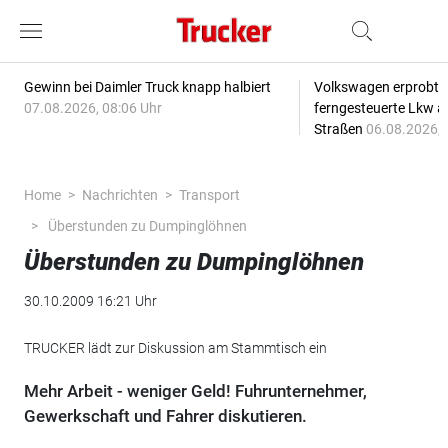
Gewinn bei Daimler Truck knapp halbiert
Volkswagen erprobt 
07.08.2026, 08:06 Uhr
ferngesteuerte Lkw a
Straßen
06.08.2026, 
Home
Nachrichten
Transport
Überstunden zu Dumpinglöhnen
Überstunden zu Dumpinglöhnen
30.10.2009 16:21 Uhr
TRUCKER lädt zur Diskussion am Stammtisch ein
Mehr Arbeit - weniger Geld! Fuhrunternehmer,
Gewerkschaft und Fahrer diskutieren.