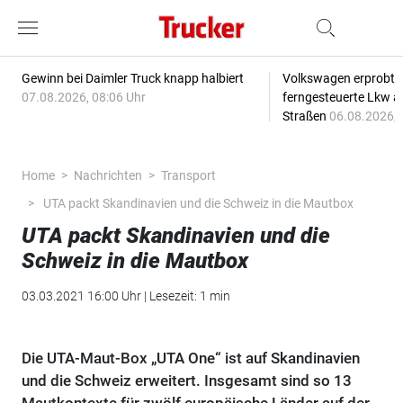
Gewinn bei Daimler Truck knapp halbiert
Volkswagen erprobt 
07.08.2026, 08:06 Uhr
ferngesteuerte Lkw a
Straßen
06.08.2026, 
Home
Nachrichten
Transport
UTA packt Skandinavien und die Schweiz in die Mautbox
UTA packt Skandinavien und die
Schweiz in die Mautbox
03.03.2021 16:00 Uhr | Lesezeit: 1 min
Die UTA-Maut-Box „UTA One“ ist auf Skandinavien
und die Schweiz erweitert. Insgesamt sind so 13