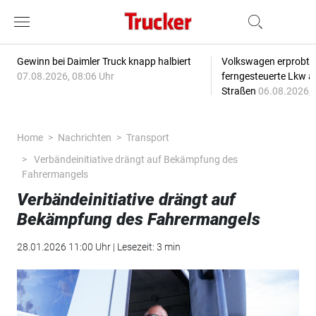
Gewinn bei Daimler Truck knapp halbiert
Volkswagen erprobt 
07.08.2026, 08:06 Uhr
ferngesteuerte Lkw a
Straßen
06.08.2026, 
Home
Nachrichten
Transport
Verbändeinitiative drängt auf Bekämpfung des
Fahrermangels
Verbändeinitiative drängt auf
Bekämpfung des Fahrermangels
28.01.2026 11:00 Uhr | Lesezeit: 3 min