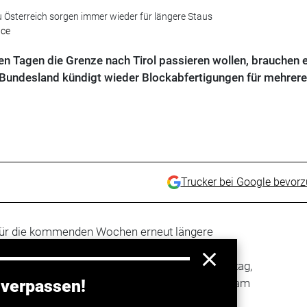
 Österreich sorgen immer wieder für längere Staus
nce
n Tagen die Grenze nach Tirol passieren wollen, brauchen 
e Bundesland kündigt wieder Blockabfertigungen für mehrer
Trucker bei Google bevor
für die kommenden Wochen erneut längere
o werden Lkw, die die Grenze in das
and passieren wollen, nach Pfingsten am Dienstag,
 dosiert abgefertigt. Auch rund um Fronleichnam
 verpassen!
chig dosiert: Eine
Blockabfertigung
findet am