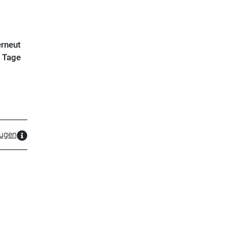
erneut
e Tage
zugen