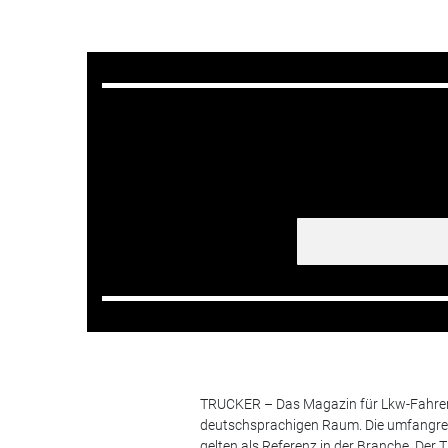
TRUCKER – Das Magazin für Lkw-Fahrer i
deutschsprachigen Raum. Die umfangrei
gelten als Referenz in der Branche. Der