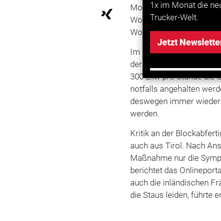
1x im Monat die ne
Montag, Dienstag, Mittwo
Trucker-Welt.
Wochenende gelten dann
Wochenendfahrverbot.
Jetzt Newslette
Im Rahmen der Blockabfer
der Inntalautobahn A 93 
300 Lkw pro Stunde die 
notfalls angehalten wer
deswegen immer wieder m
werden.
Kritik an der Blockabfert
auch aus Tirol. Nach An
Maßnahme nur die Sympt
berichtet das Onlineport
auch die inländischen Frä
die Staus leiden, führte e