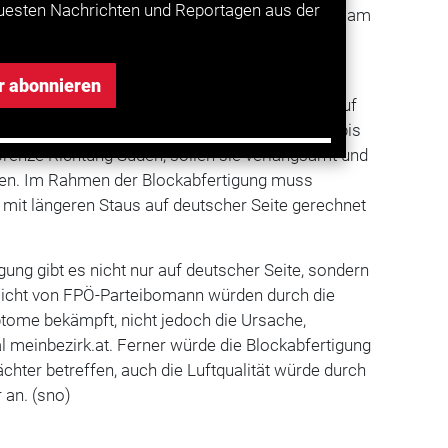
uesten Nachrichten und Reportagen aus der
ch und Freitag statt. Am Feiertag selbst sowie am
 das Feiertags- beziehungsweise
r abonnieren
tigung halten österreichische Einsatzkräfte auf
an der Grenze Lkw zurück. Passieren rund 250 bis
Grenze Richtung Süden, sollen sie verlangsamt und
den. Im Rahmen der Blockabfertigung muss
it längeren Staus auf deutscher Seite gerechnet
igung gibt es nicht nur auf deutscher Seite, sondern
sicht von FPÖ-Parteibomann würden durch die
ome bekämpft, nicht jedoch die Ursache,
al meinbezirk.at. Ferner würde die Blockabfertigung
chter betreffen, auch die Luftqualität würde durch
r an. (sno)