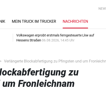
NEW
NIK
MEIN TRUCK IM TRUCKER
NACHRICHTEN
Volkswagen erprobt erstmals ferngesteuerte Lkw auf
Hessens Straßen
06.08.2026, 14:45 Uhr
Verlängerte Blockabfertigung zu Pfingsten und um Fronleic
lockabfertigung zu
d um Fronleichnam