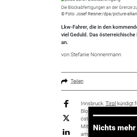
Die Blockabfertigungen an der Grenze zu
© Foto: Josef Reisner/dpa/picture-allia
Lkw-Fahrer, die in den kommende
viel Geduld. Das österreichisch
an.
von Stefanie Nonnenmann
Teilen
Innsbruck.
Tirol
kündigt 
Blockabfertigungen an. S
österreichische Bundesl
Mittwoch und Donnerstag
Nichts mehr
am 20. Juni wird ganzwö