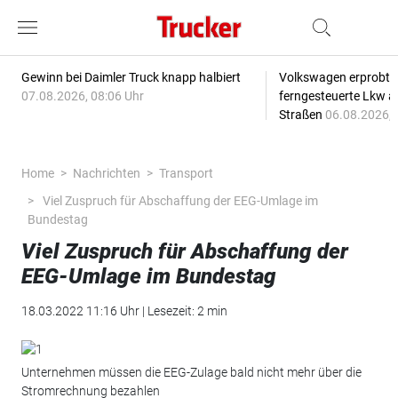
Gewinn bei Daimler Truck knapp halbiert
Volkswagen erprobt 
07.08.2026, 08:06 Uhr
ferngesteuerte Lkw a
Straßen
06.08.2026, 
Home
Nachrichten
Transport
Viel Zuspruch für Abschaffung der EEG-Umlage im
Bundestag
Viel Zuspruch für Abschaffung der
EEG-Umlage im Bundestag
18.03.2022 11:16 Uhr | Lesezeit: 2 min
Unternehmen müssen die EEG-Zulage bald nicht mehr über die
Stromrechnung bezahlen