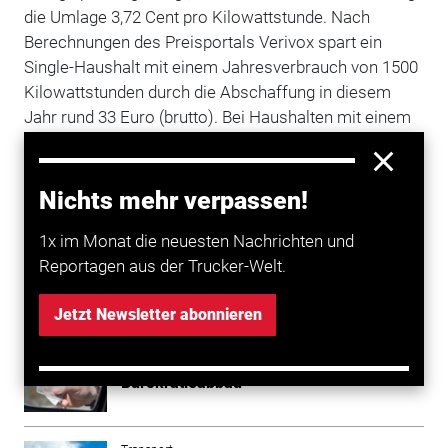
die Umlage 3,72 Cent pro Kilowattstunde. Nach
Berechnungen des Preisportals Verivox spart ein
Single-Haushalt mit einem Jahresverbrauch von 1500
Kilowattstunden durch die Abschaffung in diesem
Jahr rund 33 Euro (brutto). Bei Haushalten mit einem
Jahresverbrauch von 6000 Kilowattstunden geht es
demnach um rund 133 Euro. Den Bund kostet die
vorzeitige Abschaffung laut Finanzminister Christian
Nichts mehr verpassen!
Lindner (
FDP
) rund 6,6 Milliarden Euro. (ste/dpa)
1x im Monat die neuesten Nachrichten und
Reportagen aus der Trucker-Welt.
Mehr zum Thema entdecken
Jetzt Newsletter abonnieren
Transport
Regierung mit ehrgeizigem Plan zum
Bürokratieabbau