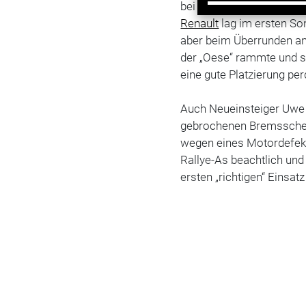
bei und gewann das zwe
Renault
lag im ersten Son
aber beim Überrunden an
der „Oese“ rammte und s
eine gute Platzierung per
Auch Neueinsteiger Uwe Ni
gebrochenen Bremsscheib
wegen eines Motordefekt
Rallye-As beachtlich un
ersten „richtigen“ Einsat