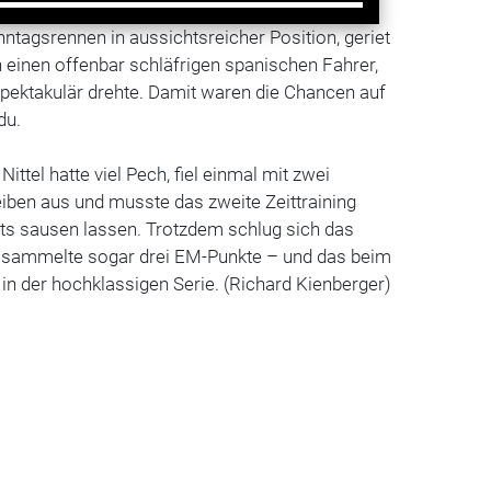
ite Championship-Race. Markus Oestreich im
ntagsrennen in aussichtsreicher Position, geriet
 einen offenbar schläfrigen spanischen Fahrer,
pektakulär drehte. Damit waren die Chancen auf
du.
ttel hatte viel Pech, fiel einmal mit zwei
en aus und musste das zweite Zeittraining
s sausen lassen. Trotzdem schlug sich das
d sammelte sogar drei EM-Punkte – und das beim
z in der hochklassigen Serie. (Richard Kienberger)