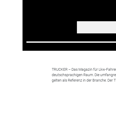
TRUCKER – Das Magazin für Lkw-Fahrer i
deutschsprachigen Raum. Die umfangrei
gelten als Referenz in der Branche. Der