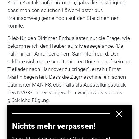
Kaum Kontakt aufgenommen, gab's die Bestätigung,
dass man den seltenen Löwen-Laster aus
Braunschweig gerne noch auf den Stand nehmen
könnte.
Blieb für den Oldtimer-Enthusiasten nur die Frage, wie
bekomme ich den Hauber aufs Messegelände. "Da
half mir ein Anruf bei einem Sammlerfreund. Der
erklärte sich gerne bereit, mir den Büssing auf seinem
Tieflader nach Hannover zu bringen", erzählt Ernst
Martin begeistert. Dass die Zugmaschine, ein schön
patinierter MAN F8, ebenfalls als Ausstellungsstück
des NVG-Standes vorgesehen war, erwies sich als
glückliche Fügung.
Vor dem
Transport
standen noch verschiedene
Arbeiten an: technischer Dienst, eine ordentliche
Nichts mehr verpassen!
Wäsche und das Wienern der herrlich glänzenden
Chromteile.
1x im Monat die neuesten Nachrichten und