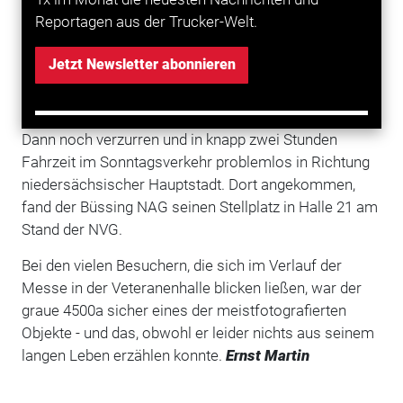
Reportagen aus der Trucker-Welt.
Bei traumhaftem Spätsommerwetter wurde das gute
Stück verladen. "Das war gar nicht so einfach",
Jetzt Newsletter abonnieren
erinnerst sich Martin. "Wenn man die Rampen hoch
fährt, sieht man nichts außer blauem Himmel. Gott sei
Dank konnte ich meinem Einweiser blind vertrauen."
Dann noch verzurren und in knapp zwei Stunden
Fahrzeit im Sonntagsverkehr problemlos in Richtung
niedersächsischer Hauptstadt. Dort angekommen,
fand der Büssing NAG seinen Stellplatz in Halle 21 am
Stand der NVG.
Bei den vielen Besuchern, die sich im Verlauf der
Messe in der Veteranenhalle blicken ließen, war der
graue 4500a sicher eines der meistfotografierten
Objekte - und das, obwohl er leider nichts aus seinem
langen Leben erzählen konnte.
Ernst Martin