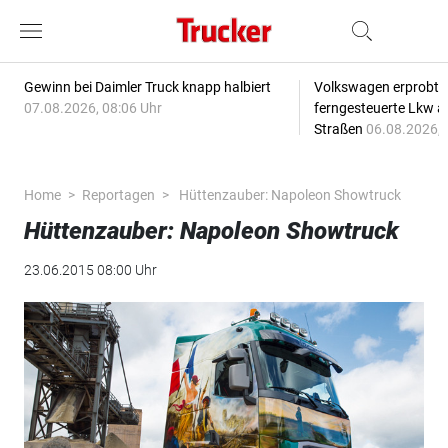
Gewinn bei Daimler Truck knapp halbiert
Volkswagen erprobt 
07.08.2026, 08:06 Uhr
ferngesteuerte Lkw a
Straßen
06.08.2026, 
Home
Reportagen
Hüttenzauber: Napoleon Showtruck
Hüttenzauber: Napoleon Showtruck
23.06.2015 08:00 Uhr