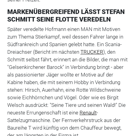
MARKENÜBERGREIFEND LÄSST STEFAN
SCHMITT SEINE FLOTTE VEREDELN
Später veredelte Hofmann einen MAN mit Motiven
zum Thema Stierkampf, weil dessen Fahrer lange in
Südfrankreich und Spanien gelebt hatte. Ein Scania-
Dreiachser (Bericht im nächsten
TRUCKER
), den
Schmitt selbst fährt, erinnert an die Bilder, die man mit
"Gelsenkirchener Barock" in Verbindung bringt - aber
als passionierter Jäger wollte er Motive auf der
Kabine haben, die mit seinem Hobby in Verbindung
stehen: Hirsch, Auerhahn, eine Rotte Wildschweine
sowie Eichhörnchen und Vögel. Oder wie es Birgit
Welsch ausdrückt: "Seine Tiere und seinen Wald!" Die
neueste Errungenschaft ist eine
Renault
-
Sattelzugmaschine. Der Fernverkehrstruck aus der
Baureihe T wird künftig von dem Chauffeur bewegt,
der am längsten in der Firma ist.