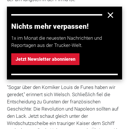
Folglich durfte der Fahrer bei der Diskussion, welches
Thema man umsetzt, ein Wörtchen mitreden. Zuerst
Nichts mehr verpassen!
wollte er Drachen Feuer speien lassen, wogegen
Schmitt sein Veto einlegte. Dann verfiel man auf die
1x im Monat die neuesten Nachrichten und
Idee, "etwas mit Frankreich" zu machen. Schließlich ist
Reportagen aus der Trucker-Welt.
im Saarland die Nachbarschaft zur Grande Nation
vielfach spürbar, zudem kommt der Renault ja auch
Jetzt Newsletter abonnieren
aus Frankreich. Doch das Land ist groß,
dementsprechend breitgefächert waren die Ideen, die
beim Brainstorming auf den Tisch kamen.
"Sogar über den Komiker Louis de Funes haben wir
geredet," erinnert sich Welsch. Schließlich fiel die
Entscheidung zu Gunsten der französischen
Geschichte: Die Revolution und Napoleon sollten auf
den Lack. Jetzt schaut gleich unter der
Windschutzscheibe ein trauriger Kaiser dem Schiff