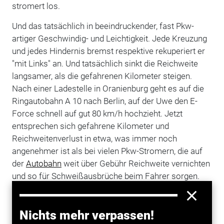
stromert los.
Und das tatsächlich in beeindruckender, fast Pkw-
artiger Geschwindig- und Leichtigkeit. Jede Kreuzung
und jedes Hindernis bremst respektive rekuperiert er
"mit Links" an. Und tatsächlich sinkt die Reichweite
langsamer, als die gefahrenen Kilometer steigen.
Nach einer Ladestelle in Oranienburg geht es auf die
Ringautobahn A 10 nach Berlin, auf der Uwe den E-
Force schnell auf gut 80 km/h hochzieht. Jetzt
entsprechen sich gefahrene Kilometer und
Reichweitenverlust in etwa, was immer noch
angenehmer ist als bei vielen Pkw-Stromern, die auf
der
Autobahn
weit über Gebühr Reichweite vernichten
und so für Schweißausbrüche beim Fahrer sorgen.
In Berlin rekuperiert Uwe wieder fleißig und hält die
Restreichweite so lange konstant. Nach der nächsten
Nichts mehr verpassen!
Ladestelle im Stadtteil Weißensee geht es zur