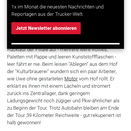
ehemaligen Schultheiss-Brauerei (einst die größte
1x im Monat die neuesten Nachrichten und
Deutschlands) am Prenzlauer Berg, wo der Flüster-
Reportagen aus der Trucker-Welt.
Lkw immer wieder begeistert aufgenommen wird.
Eine Mutter mit Kinderwagen wundert sich, warum der
Jetzt Newsletter abonnieren
Laster so leise ist und ein Rentner reckt den Daumen
nach oben. Uwe lädt seine letzte Partie ab und den
Rücklauf der Filiale auf - mehrere leere Rollies,
Paletten mit Pappe und leeren Kunststoffflaschen -
leer fährt er nie. Beim leisen "Ablegen" aus dem Hof
der "Kulturbrauerei" wundern sich ein paar Arbeiter,
wie Uwe ohne gestarteten
Motor
vom Hof rollt: Er
erklärt es ihnen mit einem Lächeln und stromert
zurück ins Zentrallager, dank geringem
Ladungsgewicht noch zügiger und Pkw-ähnlicher als
zu Beginn der Tour. Trotz Autobahn bleiben am Ende
der Tour 39 Kilometer Reichweite - gut rekuperiert ist
halb gewonnen!