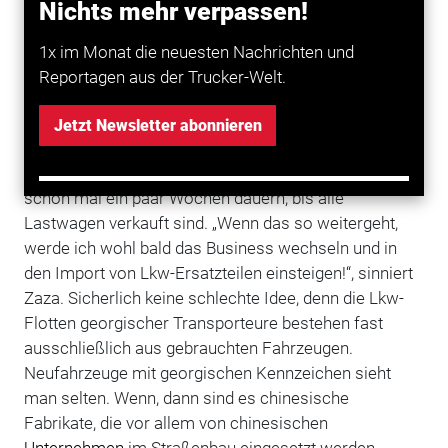
Nichts mehr verpassen!
Lkw-Unfälle sind tatsächlich eher die Ausnahme
© Foto: Reiner Rosenfeld
1x im Monat die neuesten Nachrichten und
Und trotzdem ist Zaza mit dem Geschäft nicht mehr
Reportagen aus der Trucker-Welt.
zufrieden. „Noch vor ein paar Jahren haben mir
Kunden die Fahrzeuge buchstäblich aus den Händen
Jetzt Newsletter abonnieren
gerissen – so viele Aufträge hatte die
Transportbranche damals.“ Heute könne es dagegen
schon mal ein paar Wochen dauern, bis alle
Lastwagen verkauft sind. „Wenn das so weitergeht,
werde ich wohl bald das Business wechseln und in
den Import von Lkw-Ersatzteilen einsteigen!“, sinniert
Zaza. Sicherlich keine schlechte Idee, denn die Lkw-
Flotten georgischer Transporteure bestehen fast
ausschließlich aus gebrauchten Fahrzeugen.
Neufahrzeuge mit georgischen Kennzeichen sieht
man selten. Wenn, dann sind es chinesische
Fabrikate, die vor allem von chinesischen