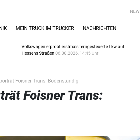
NEW
NIK
MEIN TRUCK IM TRUCKER
NACHRICHTEN
Volkswagen erprobt erstmals ferngesteuerte Lkw auf
Hessens Straßen
06.08.2026, 14:45 Uhr
orträt Foisner Trans: Bodenständig
trät Foisner Trans: