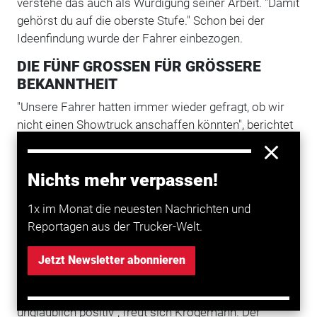
verstehe das auch als Würdigung seiner Arbeit. "Damit
gehörst du auf die oberste Stufe." Schon bei der
Ideenfindung wurde der Fahrer einbezogen.
DIE FÜNF GROSSEN FÜR GRÖSSERE
BEKANNTHEIT
"Unsere Fahrer hatten immer wieder gefragt, ob wir
nicht einen Showtruck anschaffen könnten", berichtet
Claudia Krogemann. Verschieden gestaltete Planen
hatte Steinbach schon länger im Einsatz, als Werbung
Nichts mehr verpassen!
auf der Straße. "Da dachten wir, wir versuchen es
einfach mal mit einem ganzen Lkw." Etwa 135.000
1x im Monat die neuesten Nachrichten und
Euro hat die Firma dafür bisher in die Hand
Reportagen aus der Trucker-Welt.
genommen. Dazu kommen Planungszeit und Ausbau
inklusive einiger Änderungswünsche. Doch der
Jetzt Newsletter abonnieren
Aufwand hat sich bereits gelohnt.
"Allein die Reaktionen über Facebook waren
unglaublich positiv", freut sich Krogemann. Der