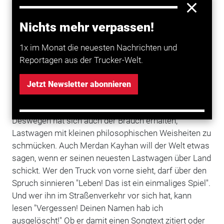
Trucktreffen, auf denen sich Merdan Kayhan dann mit
Nichts mehr verpassen!
seinen neuesten Werken präsentieren könnte, gibt es
übrigens nicht in der Türkei. Teurer,
1x im Monat die neuesten Nachrichten und
Industriegesponserter Rummel rund um den LKW ist
Reportagen aus der Trucker-Welt.
hier noch unbekannt. So bleibt Truckstyling
Individualisten vorbehalten, die sich zum Glück nicht
Jetzt Newsletter abonnieren
am europäischen Mainstream mit Bullfängern und
Lampenbatterien orientieren.
Deswegen hat sich auch der Brauch erhalten,
Lastwagen mit kleinen philosophischen Weisheiten zu
schmücken. Auch Merdan Kayhan will der Welt etwas
sagen, wenn er seinen neuesten Lastwagen über Land
schickt. Wer den Truck von vorne sieht, darf über den
Spruch sinnieren "Leben! Das ist ein einmaliges Spiel".
Und wer ihn im Straßenverkehr vor sich hat, kann
lesen "Vergessen! Deinen Namen hab ich
ausgelöscht!" Ob er damit einen Songtext zitiert oder