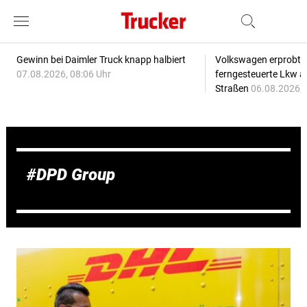
Gewinn bei Daimler Truck knapp halbiert
Volkswagen erprobt 
07.08.2026, 08:06 Uhr
ferngesteuerte Lkw a
Straßen
06.08.2026, 
DPD Group