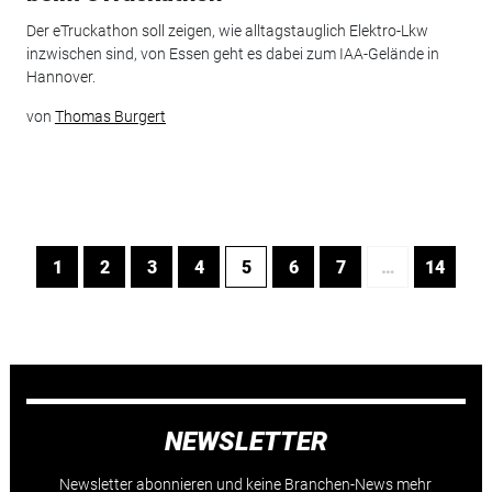
Der eTruckathon soll zeigen, wie alltagstauglich Elektro-Lkw
inzwischen sind, von Essen geht es dabei zum IAA-Gelände in
Hannover.
von
Thomas Burgert
1
2
3
4
5
6
7
…
14
NEWSLETTER
Newsletter abonnieren und keine Branchen-News mehr