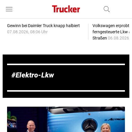
Gewinn bei Daimler Truck knapp halbiert
Volkswagen erprobt 
07.08.2026, 08:06 Uhr
ferngesteuerte Lkw a
Straßen
06.08.2026, 
Elektro-Lkw