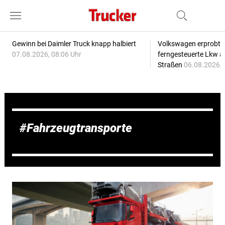
Gewinn bei Daimler Truck knapp halbiert
Volkswagen erprobt 
07.08.2026, 08:06 Uhr
ferngesteuerte Lkw a
Straßen
06.08.2026, 
Fahrzeugtransporte