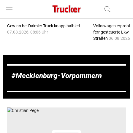
Gewinn bei Daimler Truck knapp halbiert
Volkswagen erprobt 
07.08.2026, 08:06 Uhr
ferngesteuerte Lkw a
Straßen
06.08.2026, 
Mecklenburg-Vorpommern