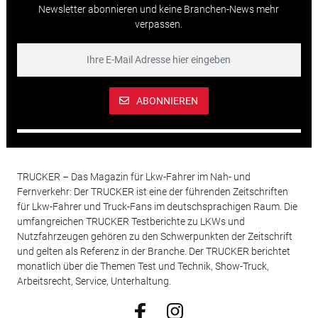
Newsletter abonnieren und keine Branchen-News mehr
verpassen.
ABONNIEREN
TRUCKER – Das Magazin für Lkw-Fahrer im Nah- und
Fernverkehr: Der TRUCKER ist eine der führenden Zeitschriften
für Lkw-Fahrer und Truck-Fans im deutschsprachigen Raum. Die
umfangreichen TRUCKER Testberichte zu LKWs und
Nutzfahrzeugen gehören zu den Schwerpunkten der Zeitschrift
und gelten als Referenz in der Branche. Der TRUCKER berichtet
monatlich über die Themen Test und Technik, Show-Truck,
Arbeitsrecht, Service, Unterhaltung.