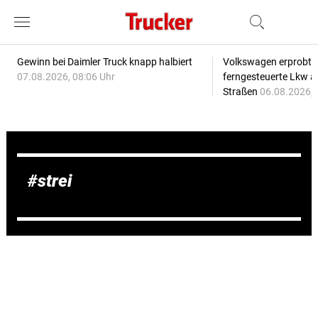
Gewinn bei Daimler Truck knapp halbiert
Volkswagen erprobt 
07.08.2026, 08:06 Uhr
ferngesteuerte Lkw a
Straßen
06.08.2026, 
strei