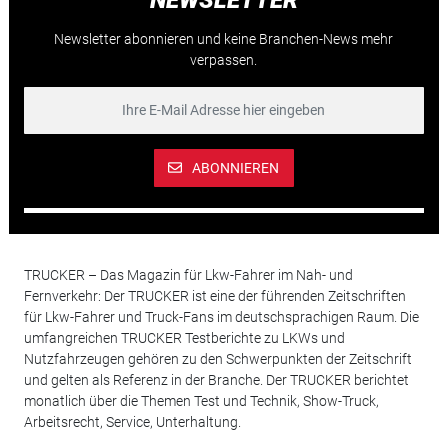
Newsletter abonnieren und keine Branchen-News mehr
verpassen.
ABONNIEREN
TRUCKER – Das Magazin für Lkw-Fahrer im Nah- und
Fernverkehr: Der TRUCKER ist eine der führenden Zeitschriften
für Lkw-Fahrer und Truck-Fans im deutschsprachigen Raum. Die
umfangreichen TRUCKER Testberichte zu LKWs und
Nutzfahrzeugen gehören zu den Schwerpunkten der Zeitschrift
und gelten als Referenz in der Branche. Der TRUCKER berichtet
monatlich über die Themen Test und Technik, Show-Truck,
Arbeitsrecht, Service, Unterhaltung.