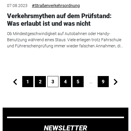
07.08.2023
#Straßenverkehrsordnung
Verkehrsmythen auf dem Prüfstand:
Was erlaubt ist und was nicht
Ob Mindestgeschwindigkeit auf Autobahnen oder Handy-
Benutzung während eines Staus: Viele erliegen trotz Fahrschule
und Führerscheinprüfung immer wieder falschen Annahmen, di...
1
2
3
4
5
…
9
NEWSLETTER