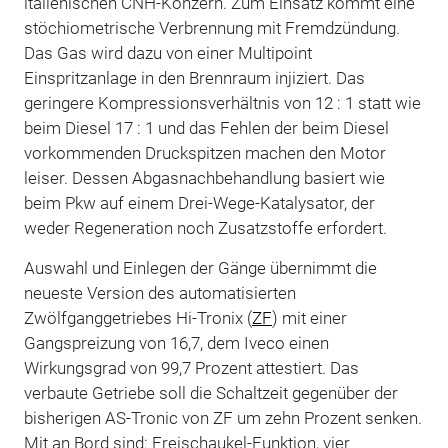
italienischen CNH-Konzern. Zum Einsatz kommt eine
stöchiometrische Verbrennung mit Fremdzündung.
Das Gas wird dazu von einer Multipoint
Einspritzanlage in den Brennraum injiziert. Das
geringere Kompressionsverhältnis von 12 : 1 statt wie
beim Diesel 17 : 1 und das Fehlen der beim Diesel
vorkommenden Druckspitzen machen den Motor
leiser. Dessen Abgasnachbehandlung basiert wie
beim Pkw auf einem Drei-Wege-Katalysator, der
weder Regeneration noch Zusatzstoffe erfordert.
Auswahl und Einlegen der Gänge übernimmt die
neueste Version des automatisierten
Zwölfganggetriebes Hi-Tronix (
ZF
) mit einer
Gangspreizung von 16,7, dem Iveco einen
Wirkungsgrad von 99,7 Prozent attestiert. Das
verbaute Getriebe soll die Schaltzeit gegenüber der
bisherigen AS-Tronic von ZF um zehn Prozent senken.
Mit an Bord sind: Freischaukel-Funktion, vier