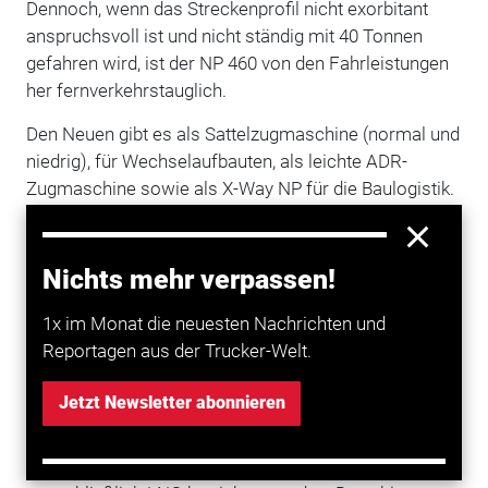
Dennoch, wenn das Streckenprofil nicht exorbitant
anspruchsvoll ist und nicht ständig mit 40 Tonnen
gefahren wird, ist der NP 460 von den Fahrleistungen
her fernverkehrstauglich.
Den Neuen gibt es als Sattelzugmaschine (normal und
niedrig), für Wechselaufbauten, als leichte ADR-
Zugmaschine sowie als X-Way NP für die Baulogistik.
Laut Iveco ist der NP 460 eine saubere Sache. So
liegen der Feinstaubausstoß um 99 Prozent und die
Nichts mehr verpassen!
Stickoxidemissionen (NOx) um 60 Prozent unter den
Euro-6-Grenzwerten. Wird Biomethan verbrannt,
1x im Monat die neuesten Nachrichten und
sinken die CO2-Emissionen, verglichen mit denen
Reportagen aus der Trucker-Welt.
eines Euro-6-Dieselmotors, um bis zu 95 Prozent. Mit
normalem Erdgas beträgt der CO2-Vorteil neun
Jetzt Newsletter abonnieren
Prozent.
Das Fahrzeug kann mit CNG allein, CNG und LNG oder