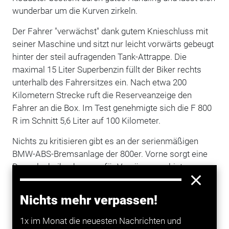
wunderbar um die Kurven zirkeln.
Der Fahrer "verwächst" dank gutem Knieschluss mit
seiner Maschine und sitzt nur leicht vorwärts gebeugt
hinter der steil aufragenden Tank-Attrappe. Die
maximal 15 Liter Superbenzin füllt der Biker rechts
unterhalb des Fahrersitzes ein. Nach etwa 200
Kilometern Strecke ruft die Reserveanzeige den
Fahrer an die Box. Im Test genehmigte sich die F 800
R im Schnitt 5,6 Liter auf 100 Kilometer.
Nichts zu kritisieren gibt es an der serienmäßigen
BMW-ABS-Bremsanlage der 800er. Vorne sorgt eine
Doppelscheibenbremse für Verzögerung, hinten
arbeitet eine Scheibe.
Nichts mehr verpassen!
Beim vergleichsweise günstigen Einstiegspreis von
8900 Euro sollten Käufer in zwei Features investieren:
1x im Monat die neuesten Nachrichten und
Zum einen in das elektronisch einstellbare Fahrwerk