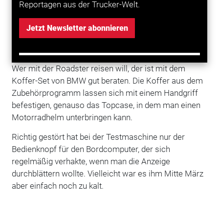
Reportagen aus der Trucker-Welt.
mit den Modi "Komfort", "Normal" und "Sport", und
zum anderen in die zweistufig beheizbaren Griffe.
Jetzt Newsletter abonnieren
AUSGEREIFTES ZUBEHÖR FÜR REISE
UND ALLTAG
Wer mit der Roadster reisen will, der ist mit dem
Koffer-Set von BMW gut beraten. Die Koffer aus dem
Zubehörprogramm lassen sich mit einem Handgriff
befestigen, genauso das Topcase, in dem man einen
Motorradhelm unterbringen kann.
Richtig gestört hat bei der Testmaschine nur der
Bedienknopf für den Bordcomputer, der sich
regelmäßig verhakte, wenn man die Anzeige
durchblättern wollte. Vielleicht war es ihm Mitte März
aber einfach noch zu kalt.