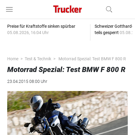
Preise für Kraftstoffe sinken spürbar
Schweizer Gotthard-T
05.08.2026, 16:04 Uhr
teils gesperrt
05.08.2
Home
Test & Technik
Motorrad Spezial: Test BMW F 800 R
Motorrad Spezial: Test BMW F 800 R
23.04.2015 08:00 Uhr