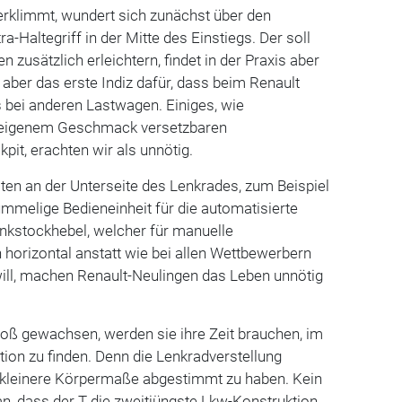
erklimmt, wundert sich zunächst über den
a-Haltegriff in der Mitte des Einstiegs. Der soll
n zusätzlich erleichtern, findet in der Praxis aber
aber das erste Indiz dafür, dass beim Renault
ls bei anderen Lastwagen. Einiges, wie
h eigenem Geschmack versetzbaren
pit, erachten wir als unnötig.
ten an der Unterseite des Lenkrades, zum Beispiel
mmelige Bedieneinheit für die automatisierte
nkstockhebel, welcher für manuelle
h horizontal anstatt wie bei allen Wettbewerbern
will, machen Renault-Neulingen das Leben unnötig
oß gewachsen, werden sie ihre Zeit brauchen, im
tion zu finden. Denn die Lenkradverstellung
r kleinere Körpermaße abgestimmt zu haben. Kein
n, dass der T die zweitjüngste Lkw-Konstruktion