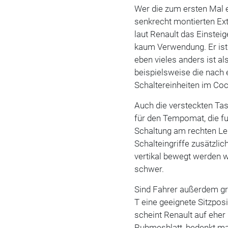
Wer die zum ersten Mal 
senkrecht montierten Extr
laut Renault das Einsteige
kaum Verwendung. Er ist 
eben vieles anders ist a
beispielsweise die nac
Schaltereinheiten im Cock
Auch die versteckten Tas
für den Tempomat, die fu
Schaltung am rechten Le
Schalteingriffe zusätzlic
vertikal bewegt werden 
schwer.
Sind Fahrer außerdem gr
T eine geeignete Sitzposi
scheint Renault auf ehe
Ruhmesblatt, bedenkt ma