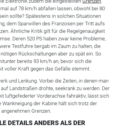
 die Elektronik zudem die eingestellten
Grenzen
.
al auf 78 km/h abfallen lassen, obwohl bei 80
sein sollte? Spätestens in solchen Situationen
, dem Sparwillen des Franzosen per Tritt aufs
en. Ähnliche Kritik gilt für die Regelgenauigkeit
emse. Deren 520 PS haben zwar keine Probleme,
were Testfuhre bergab im Zaum zu halten, die
ür nötigen Rückschaltungen aber zu spät ein. So
mitunter bereits 93 km/h an, bevor sich die
voller Kraft gegen das Gefälle stemmt.
erk und Lenkung. Vorbei die Zeiten, in denen man
uf Landstraßen drohte, seekrank zu werden. Der
it luftgefederter Vorderachse fahraktiv, lässt sich
e Wankneigung der Kabine hält sich trotz der
n angenehmen Grenzen.
LE DETAILS ANDERS ALS DER