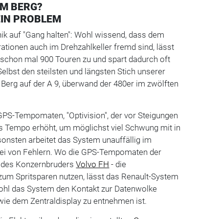
AM BERG?
EIN PROBLEM
nik auf "Gang halten": Wohl wissend, dass dem
ationen auch im Drehzahlkeller fremd sind, lässt
 schon mal 900 Touren zu und spart dadurch oft
Selbst den steilsten und längsten Stich unserer
 Berg auf der A 9, überwand der 480er im zwölften
PS-Tempomaten, "Optivision", der vor Steigungen
s Tempo erhöht, um möglichst viel Schwung mit in
onsten arbeitet das System unauffällig im
 frei von Fehlern. Wo die GPS-Tempomaten der
r des Konzernbruders
Volvo FH
- die
zum Spritsparen nutzen, lässt das Renault-System
hl das System den Kontakt zur Datenwolke
 wie dem Zentraldisplay zu entnehmen ist.