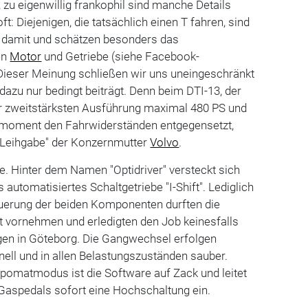
 zu eigenwillig frankophil sind manche Details
oft: Diejenigen, die tatsächlich einen T fahren, sind
 damit und schätzen besonders das
en
Motor
und Getriebe (siehe Facebook-
Dieser Meinung schließen wir uns uneingeschränkt
dazu nur bedingt beiträgt. Denn beim DTI-13, der
er zweitstärksten Ausführung maximal 480 PS und
oment den Fahrwiderständen entgegensetzt,
 "Leihgabe" der Konzernmutter
Volvo
.
be. Hinter dem Namen "Optidriver" versteckt sich
 automatisiertes Schaltgetriebe "I-Shift". Lediglich
uerung der beiden Komponenten durften die
t vornehmen und erledigten den Job keinesfalls
egen in Göteborg. Die Gangwechsel erfolgen
nell und in allen Belastungszuständen sauber.
omatmodus ist die Software auf Zack und leitet
 Gaspedals sofort eine Hochschaltung ein.