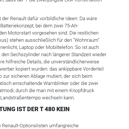
 der Renault dafür vorbildliche Ideen: Da wäre
Batteriekonzept, bei dem zwei 75-Ah-
 den Motorstart vorgesehen sind. Die restlichen
kus) stehen ausschließlich für den "Wohnraum"
nnenlicht, Laptop oder Mobiltelefon. So ist auch
m den Sechszylinder nach längerer Standzeit wieder
re hilfreiche Details, die unverständlicherweise
erber kopiert wurden: das ankippbare Vorderteil
o zur sicheren Ablage mutiert, der sich beim
isch einschaltende Warnblinker oder die zwei
modi, durch die man mit einem Knopfdruck
 Landstraßentempo wechseln kann.
TUNG IST DER T 480 KEIN
e Renault-Optionslisten umfangreiche