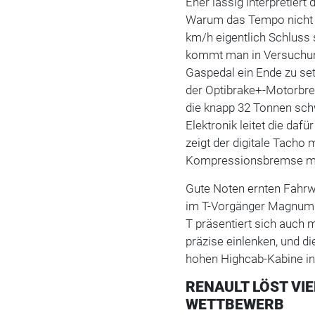
Eher lässig interpretiert
Warum das Tempo nicht m
km/h eigentlich Schluss 
kommt man in Versuchung
Gaspedal ein Ende zu setz
der Optibrake+-Motorbr
die knapp 32 Tonnen sch
Elektronik leitet die daf
zeigt der digitale Tacho 
Kompressionsbremse mit 
Gute Noten ernten Fahrw
im T-Vorgänger Magnum a
T präsentiert sich auch m
präzise einlenken, und di
hohen Highcab-Kabine i
RENAULT LÖST VIE
WETTBEWERB