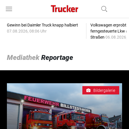
Gewinn bei Daimler Truck knapp halbiert
Volkswagen erprobt 
07.08.2026, 08:06 Uhr
ferngesteuerte Lkw a
Straßen
06.08.2026, 
Mediathek
Reportage
Bildergalerie