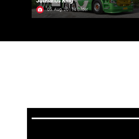
Jütelands King
05. Aug. 20 | 14 Bilder