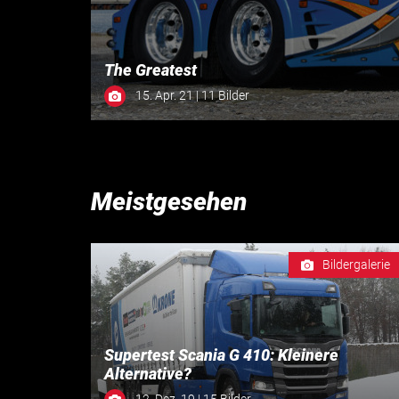
The Greatest
15. Apr. 21 | 11 Bilder
Meistgesehen
Bildergalerie
Supertest Scania G 410: Kleinere
Alternative?
12. Dez. 19 | 15 Bilder