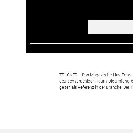
TRUCKER – Das Magazin für Lkw-Fahrer i
deutschsprachigen Raum. Die umfangrei
gelten als Referenz in der Branche. Der