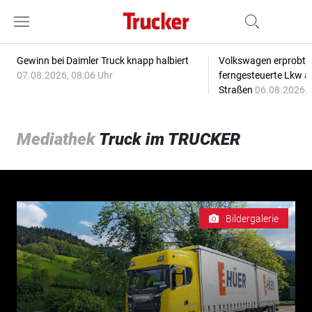
Gewinn bei Daimler Truck knapp halbiert
Volkswagen erprobt 
07.08.2026, 08:06 Uhr
ferngesteuerte Lkw a
Straßen
06.08.2026, 
Mediathek
Truck im TRUCKER
Bildergalerie