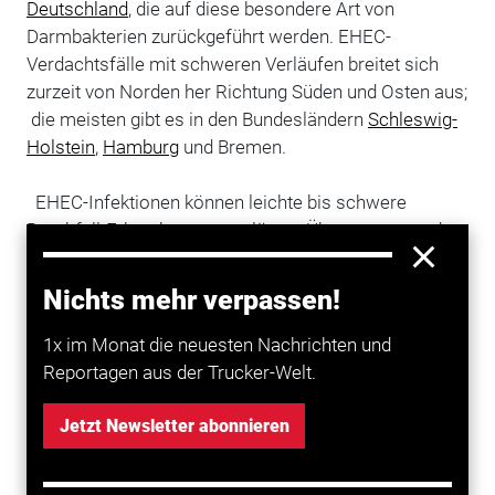
Deutschland
, die auf diese besondere Art von
Darmbakterien zurückgeführt werden. EHEC-
Verdachtsfälle mit schweren Verläufen breitet sich
zurzeit von Norden her Richtung Süden und Osten aus;
die meisten gibt es in den Bundesländern
Schleswig-
Holstein
,
Hamburg
und Bremen.
EHEC-Infektionen können leichte bis schwere
Durchfall-Erkrankungen auslösen. Übertragen werden
die Bakterien zum Beispiel über verunreinigtes
Wasser, Lebensmittel oder über einen engen Kontakt
Nichts mehr verpassen!
zu infizierten Menschen oder Tieren.
1x im Monat die neuesten Nachrichten und
Das Berliner Robert-Koch-Institut berichtet, dass im
Reportagen aus der Trucker-Welt.
Moment noch kein konkretes Lebensmittel als
Infektionsquelle identifiziert werden konnte. Alle
Jetzt Newsletter abonnieren
Personen mit Durchfall sollten auf strikte Hände-
Hygiene achten. Personen mit blutigem Durchfall